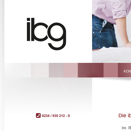
KON
Die i
Im 