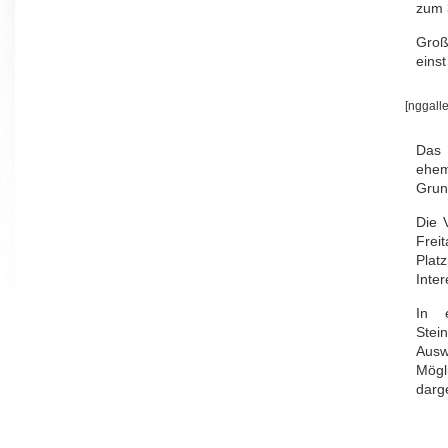
zum 
Gro
einst
[nggalle
Das
ehem
Grun
Die 
Frei
Plat
Inter
In 
Ste
Ausw
Mögl
darge