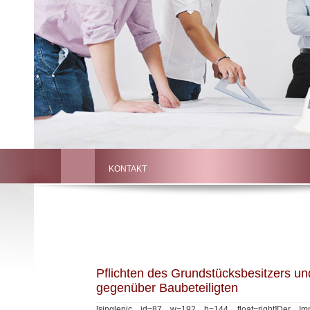
KONTAKT
Pflichten des Grundstücksbesitzers u
gegenüber Baubeteiligten
[singlepic id=87 w=192 h=144 float=right]Der Im