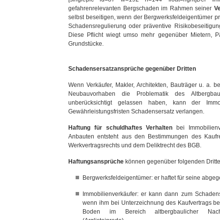
gefahrenrelevanten Bergschaden im Rahmen seiner
Ve
selbst beseitigen, wenn der Bergwerksfeldeigentümer priv
Schadensregulierung oder präventive Risikobeseitig
Diese Pflicht wiegt umso mehr gegenüber Mietern, P
Grundstücke.
Schadensersatzansprüche gegenüber Dritten
Wenn Verkäufer, Makler, Architekten, Bauträger u. a. b
Neubauvorhaben die Problematik des Altbergba
unberücksichtigt gelassen haben, kann der Immob
Gewährleistungsfristen Schadensersatz verlangen.
Haftung für schuldhaftes Verhalten
bei Immobilien
Anbauten entsteht aus den Bestimmungen des Kaufre
Werkvertragsrechts und dem Deliktrecht des BGB.
Haftungsansprüche
können gegenüber folgenden Dritte
Bergwerksfeldeigentümer: er haftet für seine abge
Immobilienverkäufer: er kann dann zum Schaden
wenn ihm bei Unterzeichnung des Kaufvertrags be
Boden im Bereich altbergbaulicher Nachwi