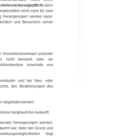
rkehrssicherungspflicht
dann
atrechtlich nicht mehr für eine
ung herangezogen werden kann.
ächtern und Besuchern seiner
ei Grundstücksverkauf und/oder
us nicht benannt oder sie
ilienbesitzer innerhalb von
verkäufen und bei Neu- oder
chts,
den Bestimmungen des
n abgeleitet werden:
gebene bergbauliche Auskunft
sersatz herangezogen werden,
kannt war, dass der Grund und
rkungsmöglichkeiten liegt